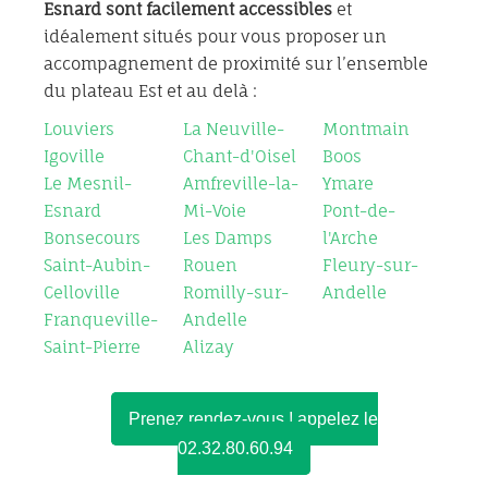
Esnard sont
facilement accessibles
et
idéalement situés pour vous proposer un
accompagnement de proximité sur l’ensemble
du plateau Est et au delà :
Louviers
La Neuville-
Montmain
Igoville
Chant-d'Oisel
Boos
Le Mesnil-
Amfreville-la-
Ymare
Esnard
Mi-Voie
Pont-de-
Bonsecours
Les Damps
l'Arche
Saint-Aubin-
Rouen
Fleury-sur-
Celloville
Romilly-sur-
Andelle
Franqueville-
Andelle
Saint-Pierre
Alizay
Prenez rendez-vous ! appelez le
02.32.80.60.94