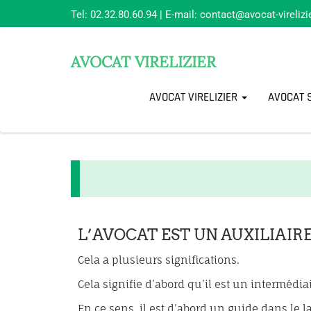
Tel:
02.32.80.60.94
| E-mail:
contact@avocat-virelizie
AVOCAT VIRELIZIER
AVOCAT VIRELIZIER
AVOCAT 
L’AVOCAT EST UN AUXILIAIRE
Cela a plusieurs significations.
Cela signifie d’abord qu’il est un intermédiair
En ce sens, il est d’abord un guide dans le l