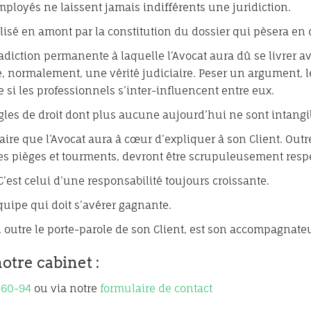
employés ne laissent jamais indifférents une juridiction.
éalisé en amont par la constitution du dossier qui pèsera en d
radiction permanente à laquelle l’Avocat aura dû se livrer a
re, normalement, une vérité judiciaire. Peser un argument, l
si les professionnels s’inter-influencent entre eux.
 règles de droit dont plus aucune aujourd’hui ne sont intangi
ciaire que l’Avocat aura à cœur d’expliquer à son Client. Outr
es pièges et tourments, devront être scrupuleusement resp
C’est celui d’une responsabilité toujours croissante.
quipe qui doit s’avérer gagnante.
, outre le porte-parole de son Client, est son accompagnate
otre cabinet :
-60-94
ou via notre
formulaire de contact