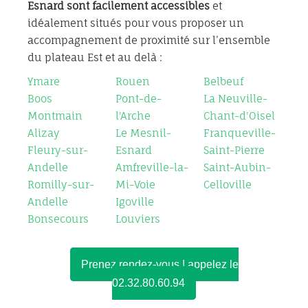
Esnard sont
facilement accessibles
et
idéalement situés pour vous proposer un
accompagnement de proximité sur l’ensemble
du plateau Est et au delà :
Ymare
Rouen
Belbeuf
Boos
Pont-de-
La Neuville-
Montmain
l'Arche
Chant-d'Oisel
Alizay
Le Mesnil-
Franqueville-
Fleury-sur-
Esnard
Saint-Pierre
Andelle
Amfreville-la-
Saint-Aubin-
Romilly-sur-
Mi-Voie
Celloville
Andelle
Igoville
Bonsecours
Louviers
Prenez rendez-vous ! appelez le
02.32.80.60.94