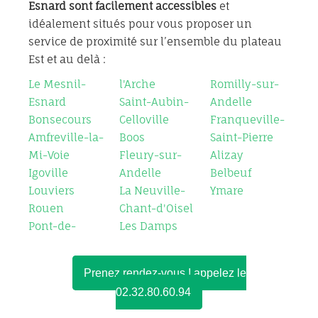
Esnard sont
facilement accessibles
et
idéalement situés pour vous proposer un
service de proximité sur l’ensemble du plateau
Est et au delà :
Le Mesnil-
l'Arche
Romilly-sur-
Esnard
Saint-Aubin-
Andelle
Bonsecours
Celloville
Franqueville-
Amfreville-la-
Boos
Saint-Pierre
Mi-Voie
Fleury-sur-
Alizay
Igoville
Andelle
Belbeuf
Louviers
La Neuville-
Ymare
Rouen
Chant-d'Oisel
Pont-de-
Les Damps
Prenez rendez-vous ! appelez le
02.32.80.60.94