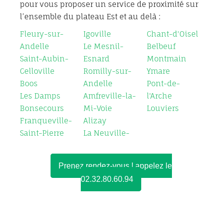
pour vous proposer un service de proximité sur
l’ensemble du plateau Est et au delà :
Fleury-sur-
Igoville
Chant-d'Oisel
Andelle
Le Mesnil-
Belbeuf
Saint-Aubin-
Esnard
Montmain
Celloville
Romilly-sur-
Ymare
Boos
Andelle
Pont-de-
Les Damps
Amfreville-la-
l'Arche
Bonsecours
Mi-Voie
Louviers
Franqueville-
Alizay
Saint-Pierre
La Neuville-
Prenez rendez-vous ! appelez le
02.32.80.60.94