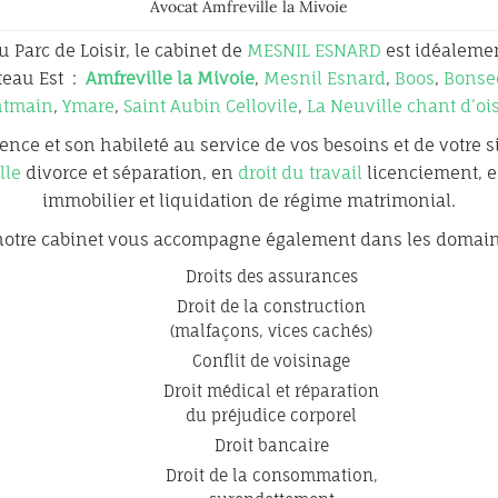
Avocat Amfreville la Mivoie
 Parc de Loisir, le cabinet de
MESNIL ESNARD
est idéalemen
teau Est :
Amfreville la Mivoie
,
Mesnil Esnard
,
Boos
,
Bonse
tmain
,
Ymare
,
Saint Aubin Cellovile
,
La Neuville chant d’oi
nce et son habileté au service de vos besoins et de votre si
lle
divorce et séparation, en
droit du travail
licenciement, 
immobilier et liquidation de régime matrimonial.
otre cabinet vous accompagne également dans les domain
Droits des assurances
Droit de la construction
(malfaçons, vices cachés)
Conflit de voisinage
Droit médical et réparation
du préjudice corporel
Droit bancaire
Droit de la consommation,