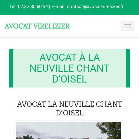
Tel:
02.32.80.60.94
| E-mail:
contact@avocat-virelizier.fr
AVOCAT VIRELIZIER
Toggl
navig
AVOCAT À LA
NEUVILLE CHANT
D’OISEL
AVOCAT LA NEUVILLE CHANT
D’OISEL